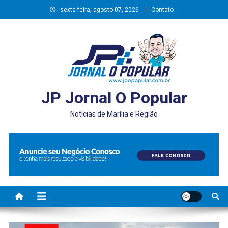
Skip
sexta-feira, agosto 07, 2026
Contato
to
content
JP Jornal O Popular
Notícias de Marília e Região