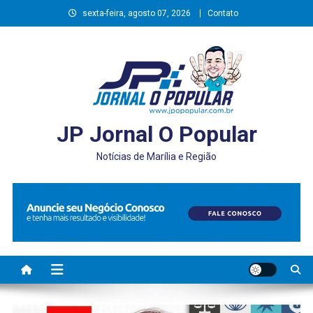
Skip
sexta-feira, agosto 07, 2026
Contato
to
content
JP Jornal O Popular
Notícias de Marília e Região