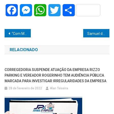
Facebook
Messenger
WhatsApp
Twitter
Share
Navegação
“Com Marcelinho, Marília pode ganhar o ‘Parcão’: espaço de lazer para pets promete transformar a cidade!”
Samuel da Farmácia volta ao campo com experiência e compromisso com a saúde de Marília: “Vamos mudar quem nos representa mal!”
de
RELACIONADO
Post
CORREGEDORIA SUSPENDE ATUAÇÃO DA EMPRESA RIZZO
PARKING E VEREADOR ROGERINHO TEM AUDIÊNCIA PÚBLICA
MARCADA PARA INVESTIGAR IRREGULARIDADES DA EMPRESA
28 de fevereiro de 2022
Alan Teixeira