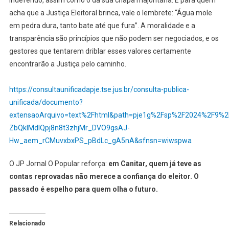
acha que a Justiça Eleitoral brinca, vale o lembrete: “Água mole
em pedra dura, tanto bate até que fura”. A moralidade e a
transparência são princípios que não podem ser negociados, e os
gestores que tentarem driblar esses valores certamente
encontrarão a Justiça pelo caminho.
https://consultaunificadapje.tse.jus.br/consulta-publica-
unificada/documento?
extensaoArquivo=text%2Fhtml&path=pje1g%2Fsp%2F2024%2F9%
ZbQklMdlQpj8n8t3zhjMr_DVO9gsAJ-
Hw_aem_rCMuvxbxPS_pBdLc_gA5nA&sfnsn=wiwspwa
O JP Jornal O Popular reforça:
em Canitar, quem já teve as
contas reprovadas não merece a confiança do eleitor. O
passado é espelho para quem olha o futuro.
Relacionado