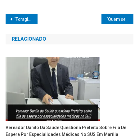
Navegação
“Foragido que corre do destino, acaba caindo nas garras da lei”
“Quem semeia vento, colhe tempestade: Polícia Militar bota ladrão pra correr em Pompéia”
de
RELACIONADO
Post
Vereador Danilo Da Saúde Questiona Prefeito Sobre Fila De
Espera Por Especialidades Médicas No SUS Em Marília