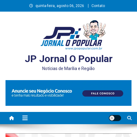
Skip
quinta-feira, agosto 06, 2026
Contato
to
content
JP Jornal O Popular
Notícias de Marília e Região