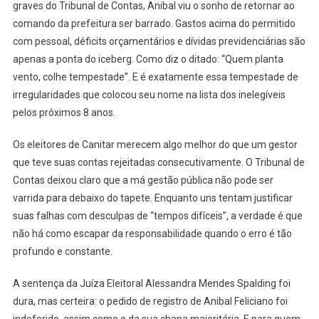
graves do Tribunal de Contas, Anibal viu o sonho de retornar ao
comando da prefeitura ser barrado. Gastos acima do permitido
com pessoal, déficits orçamentários e dívidas previdenciárias são
apenas a ponta do iceberg. Como diz o ditado: “Quem planta
vento, colhe tempestade”. E é exatamente essa tempestade de
irregularidades que colocou seu nome na lista dos inelegíveis
pelos próximos 8 anos.
Os eleitores de Canitar merecem algo melhor do que um gestor
que teve suas contas rejeitadas consecutivamente. O Tribunal de
Contas deixou claro que a má gestão pública não pode ser
varrida para debaixo do tapete. Enquanto uns tentam justificar
suas falhas com desculpas de “tempos difíceis”, a verdade é que
não há como escapar da responsabilidade quando o erro é tão
profundo e constante.
A sentença da Juíza Eleitoral Alessandra Mendes Spalding foi
dura, mas certeira: o pedido de registro de Anibal Feliciano foi
indeferido, assim como o da sua chapa majoritária. E para quem