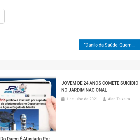
“Danilo da Saúde: Quem Não Mede Esforços Colhe Resultados no Amor de Criança!”
JOVEM DE 24 ANOS COMETE SUICÍDIO
NO JARDIM NACIONAL
1 de julho de 2021
Alan Teixeira
 Do Daem É Afastado Por