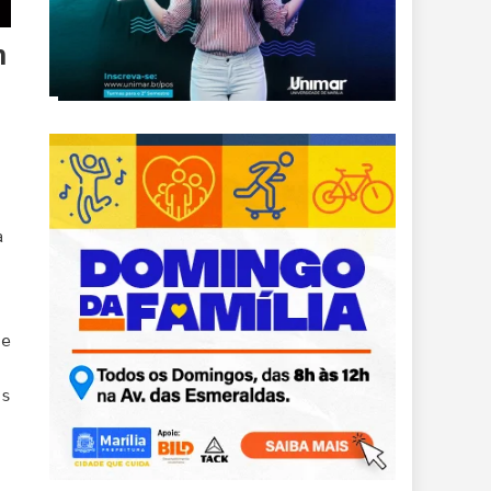
m
a
 e
os