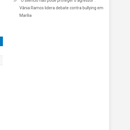
“O silêncio não pode proteger o agressor”:
Vânia Ramos lidera debate contra bullying em
Marília