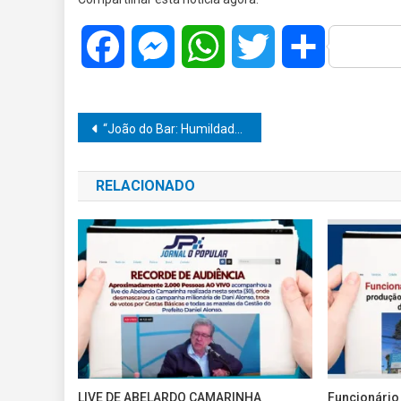
Facebook
Messenger
WhatsApp
Twitter
Share
Navegação
“João do Bar: Humildade, Honestidade e Trabalho Incansável por Marília”
de
RELACIONADO
Post
LIVE DE ABELARDO CAMARINHA
Funcionário