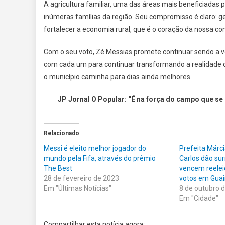
A agricultura familiar, uma das áreas mais beneficiadas p
inúmeras famílias da região. Seu compromisso é claro: g
fortalecer a economia rural, que é o coração da nossa c
Com o seu voto, Zé Messias promete continuar sendo a vo
com cada um para continuar transformando a realidade d
o município caminha para dias ainda melhores.
JP Jornal O Popular: “É na força do campo que se 
Relacionado
Messi é eleito melhor jogador do
Prefeita Márci
mundo pela Fifa, através do prêmio
Carlos dão sur
The Best
vencem reele
28 de fevereiro de 2023
votos em Gua
Em "Últimas Notícias"
8 de outubro 
Em "Cidade"
Compartilhar esta notícia agora: