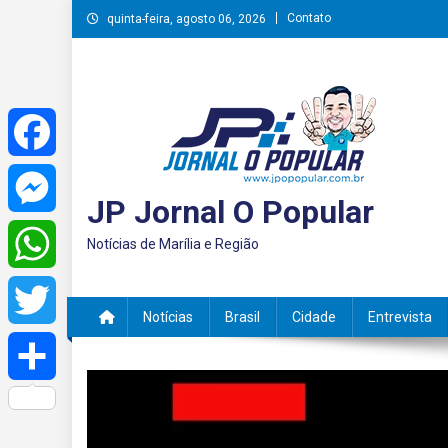
Skip
Contato
quinta-feira, agosto 06, 2026
to
content
Facebook
JP Jornal O Popular
Messenger
Notícias de Marília e Região
WhatsApp
Notícias
Brasil
Cidade
Entrevista
Twitter
Share