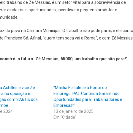
elo trabalho de Zé Messias, é um setor vital para a sobrevivência de
erar ainda mais oportunidades, incentivar o pequeno produtor e
omunidade.
z do povo na Câmara Municipal. O trabalho não pode parar, e ele cont
e Francisco Sá. Afinal, “quem tem boca vai a Roma”, e com Zé Messias
constrói o futuro. Zé Messias, 65000, um trabalho que não para!”
a Achilles e vice Zé
“Marília Fortalece a Ponte do
ra na oposição e
Emprego: PAT Continua Garantindo
ição com 82,61% dos
Oportunidades para Trabalhadores e
imbê
Empresas!”
de 2024
13 de janeiro de 2025
Em "Cidade"