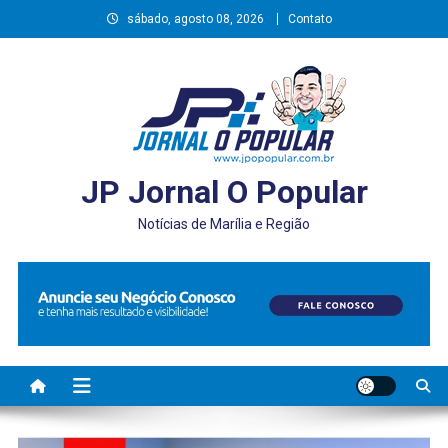
Skip
sábado, agosto 08, 2026
Contato
to
content
JP Jornal O Popular
Notícias de Marília e Região