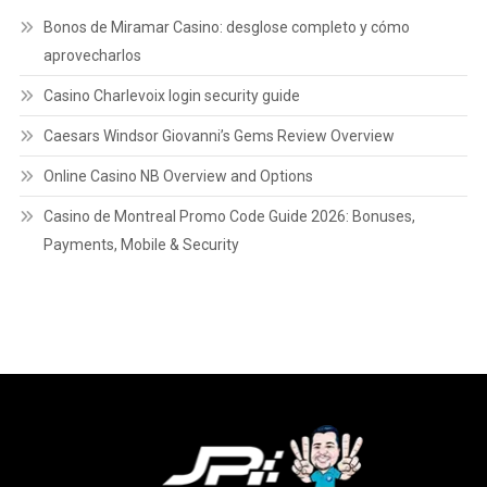
Copyrights © | 2022 Todos os Direitos Reservados.
|
Theme: News Portal
by
Mystery Themes
.
Brasil
Cidade
Variedades
Polícia
Política
Região
Saúde