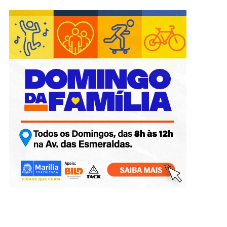
Bonos de Miramar Casino: desglose completo y cómo
aprovecharlos
Casino Charlevoix login security guide
Caesars Windsor Giovanni’s Gems Review Overview
Online Casino NB Overview and Options
Casino de Montreal Promo Code Guide 2026: Bonuses,
Payments, Mobile & Security