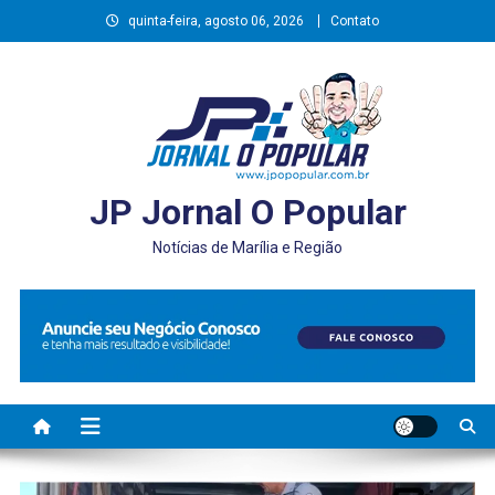
Skip
quinta-feira, agosto 06, 2026
Contato
to
content
JP Jornal O Popular
Notícias de Marília e Região