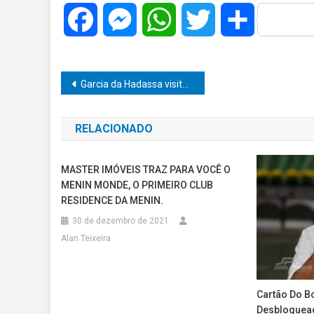
Facebook
Messenger
WhatsApp
Twitter
Share
Navegação
Garcia da Hadassa visita ONG Alimento Sim, Fome Não em Marília
de
RELACIONADO
Post
MASTER IMÓVEIS TRAZ PARA VOCÊ O
MENIN MONDE, O PRIMEIRO CLUB
RESIDENCE DA MENIN.
30 de dezembro de 2021
Alan Teixeira
Cartão Do B
Desbloquead