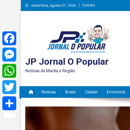
Skip
Contato
sexta-feira, agosto 07, 2026
to
content
Facebook
JP Jornal O Popular
Messenger
Notícias de Marília e Região
WhatsApp
Notícias
Brasil
Cidade
Entrevista
Twitter
Share