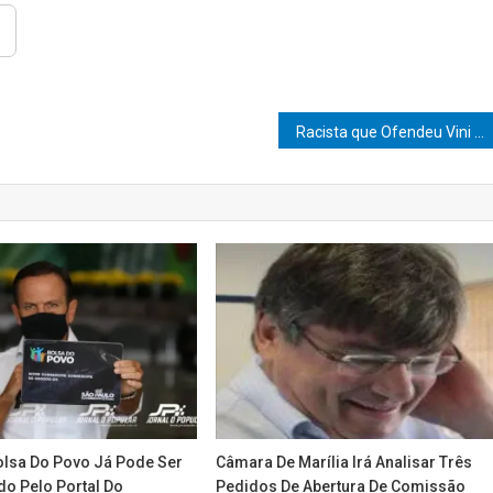
Racista que Ofendeu Vini Jr. Anonimamente na Internet é Condenado na Espanha
olsa Do Povo Já Pode Ser
Câmara De Marília Irá Analisar Três
o Pelo Portal Do
Pedidos De Abertura De Comissão