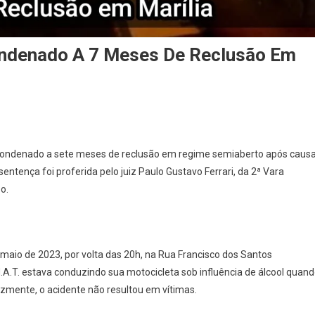
ondenado A 7 Meses De Reclusão Em
oi condenado a sete meses de reclusão em regime semiaberto após caus
ntença foi proferida pelo juiz Paulo Gustavo Ferrari, da 2ª Vara
o.
 maio de 2023, por volta das 20h, na Rua Francisco dos Santos
 M.A.T. estava conduzindo sua motocicleta sob influência de álcool quan
lizmente, o acidente não resultou em vítimas.