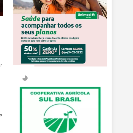
ar
do