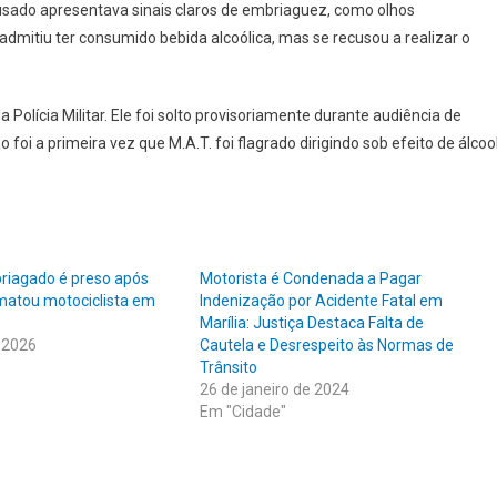
usado apresentava sinais claros de embriaguez, como olhos
dmitiu ter consumido bebida alcoólica, mas se recusou a realizar o
 Polícia Militar. Ele foi solto provisoriamente durante audiência de
foi a primeira vez que M.A.T. foi flagrado dirigindo sob efeito de álcool
riagado é preso após
Motorista é Condenada a Pagar
matou motociclista em
Indenização por Acidente Fatal em
Marília: Justiça Destaca Falta de
 2026
Cautela e Desrespeito às Normas de
Trânsito
26 de janeiro de 2024
Em "Cidade"