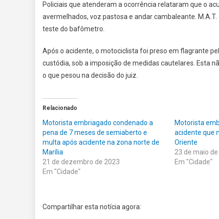
Policiais que atenderam a ocorrência relataram que o ac
avermelhados, voz pastosa e andar cambaleante. M.A.T. a
teste do bafômetro.
Após o acidente, o motociclista foi preso em flagrante pela
custódia, sob a imposição de medidas cautelares. Esta não 
o que pesou na decisão do juiz.
Relacionado
Motorista embriagado condenado a
Motorista emb
pena de 7 meses de semiaberto e
acidente que 
multa após acidente na zona norte de
Oriente
Marília
23 de maio de
21 de dezembro de 2023
Em "Cidade"
Em "Cidade"
Compartilhar esta notícia agora: