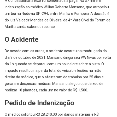
A Concessionária Eixo foi condenada a pagar R$ 37 mil em
indenização ao médico Willian Roberto Mansano, que atropelou
um boi na Rodovia SP-294, entre Marília e Pompeia. A decisão é
do juiz Valdecir Mendes de Oliveira, da 4ª Vara Cível do Fórum de
Marília, ainda cabendo recurso.
O Acidente
De acordo com os autos, o acidente ocorreu na madrugada do
dia 8 de outubro de 2021. Mansano dirigia seu VW Nivus por volta
da 1h quando se deparou com um boi nelore sobre a pista. O
impacto resultou na perda total do veículo e lesões na mão
direita do médico, que o afastaram do trabalho por 25 dias e
geraram despesas médicas. Mansano alegou que deixou de
realizar 18 plantões, cada um no valor de R$ 1.500.
Pedido de Indenização
O médico solicitou R$ 28.240,00 por danos materiais e R$