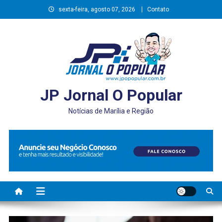
Skip
sexta-feira, agosto 07, 2026
Contato
to
content
JP Jornal O Popular
Notícias de Marília e Região