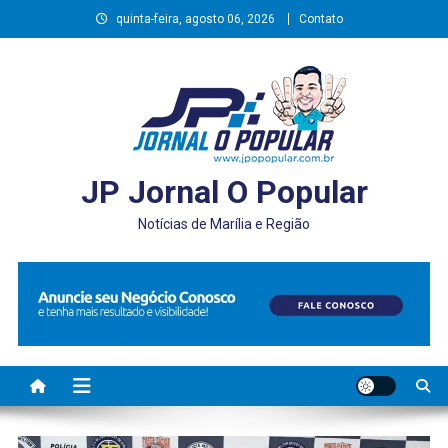
Skip
quinta-feira, agosto 06, 2026
Contato
to
content
JP Jornal O Popular
Notícias de Marília e Região