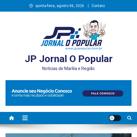
Skip
quinta-feira, agosto 06, 2026
Contato
to
content
JP Jornal O Popular
Notícias de Marília e Região