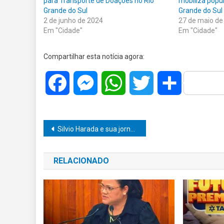
para Transporte de Doações no Rio
mobiliza popul
Grande do Sul
Grande do Sul
2 de junho de 2024
27 de maio de
Em "Cidade"
Em "Cidade"
Compartilhar esta notícia agora:
Facebook
Messenger
WhatsApp
Twitter
Share
Navegação
Silvio Harada e sua jornada em São Paulo: Fortalecendo laços políticos e impulsionando projetos para Marília
de
RELACIONADO
Post