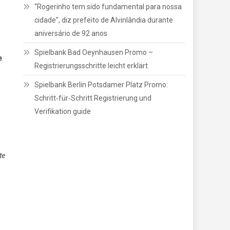
Grand Casino Portorož aplikacija – koraki
e
registracije in verifikacije
Aos 25 anos, Gabriela Oliveira fala ao JP
Jornal O Popular sobre carreira, serviço
público e os sonhos para o futuro
“Rogerinho tem sido fundamental para nossa
cidade”, diz prefeito de Alvinlândia durante
aniversário de 92 anos
te
Spielbank Bad Oeynhausen Promo –
Registrierungsschritte leicht erklärt
Spielbank Berlin Potsdamer Platz Promo:
Schritt‑für‑Schritt Registrierung und