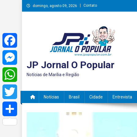
Skip
Contato
domingo, agosto 09, 2026
to
content
Facebook
JP Jornal O Popular
Messenger
Notícias de Marília e Região
WhatsApp
Notícias
Brasil
Cidade
Entrevista
Twitter
Share