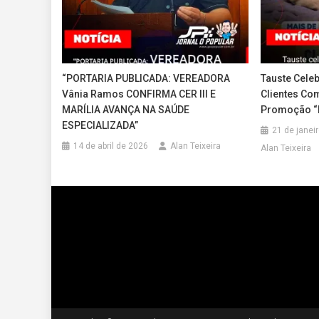
“PORTARIA PUBLICADA: VEREADORA
Tauste Cele
Vânia Ramos CONFIRMA CER III E
Clientes Co
MARÍLIA AVANÇA NA SAÚDE
Promoção “
ESPECIALIZADA”
21 de janei
14 de abril de 2026
Alan Teixeira
Alan Teixeira