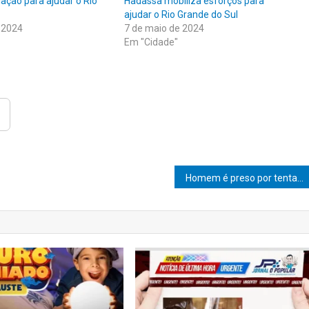
ação para ajudar o Rio
Hadassa mobiliza esforços para
ajudar o Rio Grande do Sul
 2024
7 de maio de 2024
Em "Cidade"
Homem é preso por tentativa de feminicídio após esfaquear ex-companheira em Marília