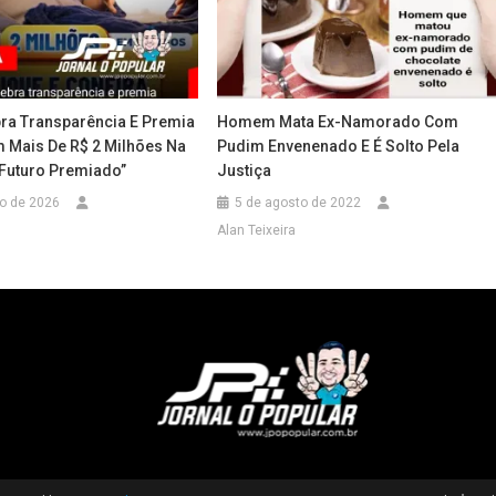
bra Transparência E Premia
Homem Mata Ex-Namorado Com
m Mais De R$ 2 Milhões Na
Pudim Envenenado E É Solto Pela
Futuro Premiado”
Justiça
ro de 2026
5 de agosto de 2022
Alan Teixeira