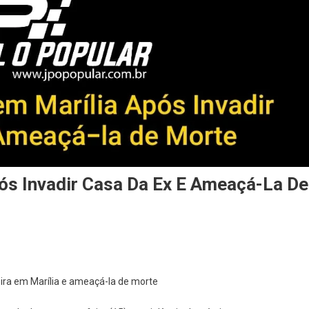
s Invadir Casa Da Ex E Ameaçá-La De
ira em Marília e ameaçá-la de morte