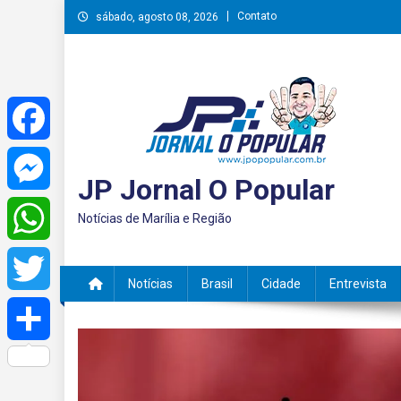
Skip
Contato
sábado, agosto 08, 2026
to
content
Facebook
JP Jornal O Popular
Messenger
Notícias de Marília e Região
WhatsApp
Notícias
Brasil
Cidade
Entrevista
Twitter
Share