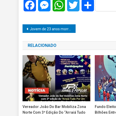
Facebook
Messenger
WhatsApp
Twitter
Share
Navegação
Jovem de 23 anos morre em colisão entre motocicleta e caminhão em rodovia estadual.
de
RELACIONADO
Post
Vereador João Do Bar Mobiliza Zona
Fundo Eleito
Norte Com 3ª Edição Do “Arraiá Tudo
Bilhões Entr