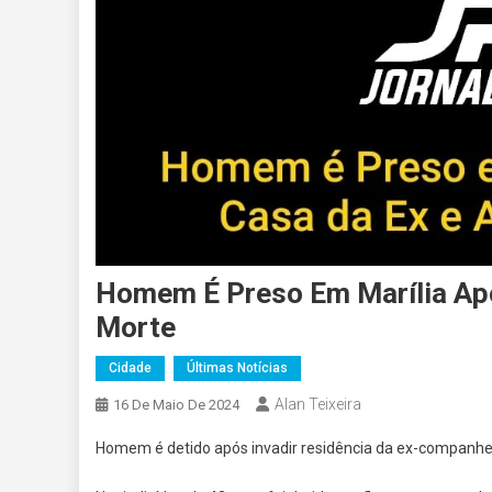
Homem É Preso Em Marília Apó
Morte
Cidade
Últimas Notícias
Alan Teixeira
16 De Maio De 2024
Homem é detido após invadir residência da ex-companhe