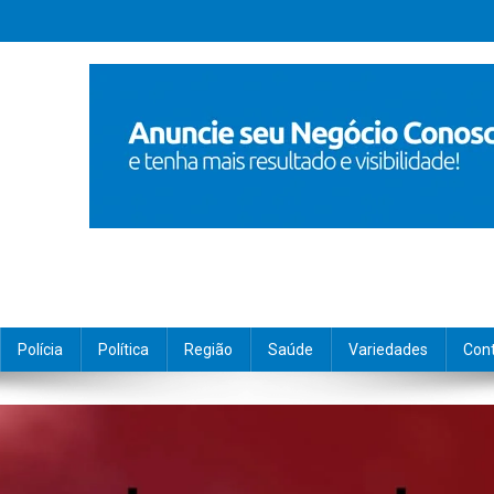
Polícia
Política
Região
Saúde
Variedades
Con