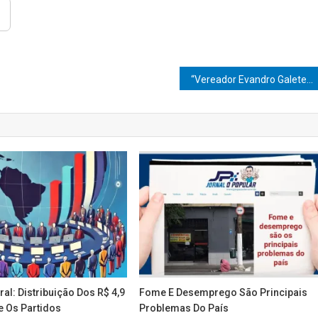
“Vereador Evandro Galete Conquista Bom Prato Móvel para Marília: Um Passo Vital na Luta Contra a Fome na Comunidade”
ral: Distribuição Dos R$ 4,9
Fome E Desemprego São Principais
e Os Partidos
Problemas Do País