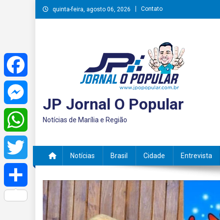
Skip
Contato
quinta-feira, agosto 06, 2026
to
content
Facebook
JP Jornal O Popular
Messenger
Notícias de Marília e Região
WhatsApp
Notícias
Brasil
Cidade
Entrevista
Twitter
Share