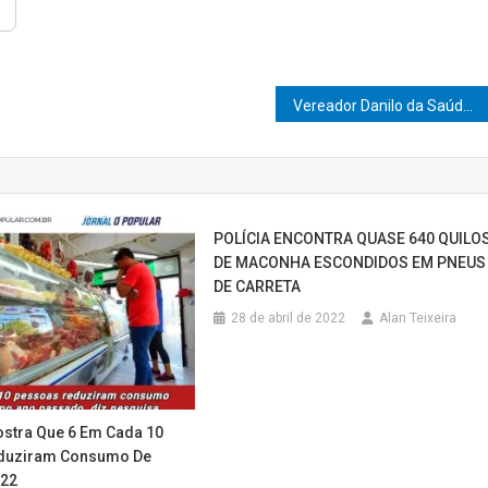
Vereador Danilo da Saúde exige respostas sobre o futuro tecnológico de Marília: “Por que o Parque Tecnológico ainda não saiu do papel?”
POLÍCIA ENCONTRA QUASE 640 QUILO
DE MACONHA ESCONDIDOS EM PNEUS
DE CARRETA
28 de abril de 2022
Alan Teixeira
stra Que 6 Em Cada 10
duziram Consumo De
022