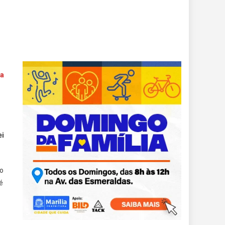
 a
ei
to
é