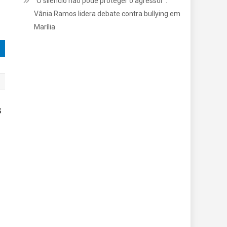
“O silêncio não pode proteger o agressor”:
Vânia Ramos lidera debate contra bullying em
Marília
S