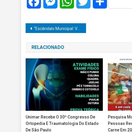
Facebook
Messenger
WhatsApp
Twitter
Share
Navegação
“Escândalo Municipal: Vanderlei Dolce, Ligado ao Prefeito Daniel Alonso, Sob Investigação por Contratos Suspeitos, Agora Almeja Cargo de Vereador!”
de
RELACIONADO
Post
Unimar Recebe O 30º Congresso De
Pesquisa Mo
Ortopedia E Traumatologia Do Estado
Pessoas Re
De São Paulo
Carne Em 2