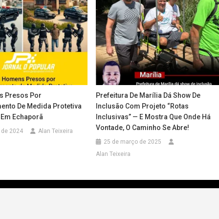
s Presos Por
Prefeitura De Marília Dá Show De
nto De Medida Protetiva
Inclusão Com Projeto “Rotas
 Em Echaporã
Inclusivas” — E Mostra Que Onde Há
Vontade, O Caminho Se Abre!
 de 2024
Alan Teixeira
25 de março de 2025
Alan Teixeira