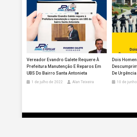
Vereador Evandro Galete Requere À
Dois Homen
Prefeitura Manutenção E Reparos Em
Descumprime
UBS Do Bairro Santa Antonieta
De Urgência
1 de julho de 2022
Alan Teixeira
10 de junho