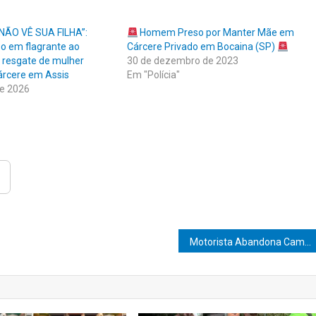
NÃO VÊ SUA FILHA”:
Homem Preso por Manter Mãe em
o em flagrante ao
Cárcere Privado em Bocaina (SP)
r resgate de mulher
30 de dezembro de 2023
árcere em Assis
Em "Polícia"
de 2026
Motorista Abandona Caminhão com 1,5 Tonelada de Maconha e Foge para Canavial