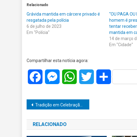
Relacionado
Grávida mantida em cárcere privado é
“OU PAGA OU 
resgatada pela polícia
homem é pres
6 de julho de 2023
tentar recebe
Em "Polícia"
mantida em c
14 de março 
Em "Cidade"
Compartilhar esta notícia agora:
Facebook
Messenger
WhatsApp
Twitter
Share
Navegação
Tradição em Celebração: Japan Fest 2024 Agracia a Cultura Japonesa com o Apoio de Vinicius Camarinha
de
RELACIONADO
Post