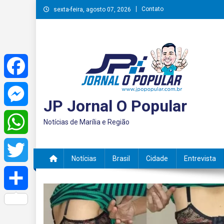
Skip
Contato
sexta-feira, agosto 07, 2026
to
content
Facebook
JP Jornal O Popular
Messenger
Notícias de Marília e Região
WhatsApp
Notícias
Brasil
Cidade
Entrevista
Twitter
Share