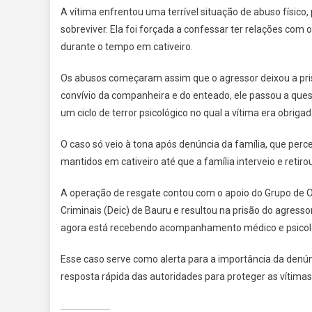
A vítima enfrentou uma terrível situação de abuso físico
sobreviver. Ela foi forçada a confessar ter relações com
durante o tempo em cativeiro.
Os abusos começaram assim que o agressor deixou a pri
convívio da companheira e do enteado, ele passou a ques
um ciclo de terror psicológico no qual a vítima era obrig
O caso só veio à tona após denúncia da família, que perc
mantidos em cativeiro até que a família interveio e reti
A operação de resgate contou com o apoio do Grupo de O
Criminais (Deic) de Bauru e resultou na prisão do agressor
agora está recebendo acompanhamento médico e psicológ
Esse caso serve como alerta para a importância da denú
resposta rápida das autoridades para proteger as vítimas e