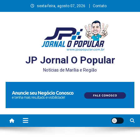
Skip
sexta-feira, agosto 07, 2026
Contato
to
content
JP Jornal O Popular
Notícias de Marília e Região