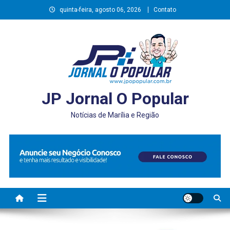
Skip
quinta-feira, agosto 06, 2026
Contato
to
content
JP Jornal O Popular
Notícias de Marília e Região