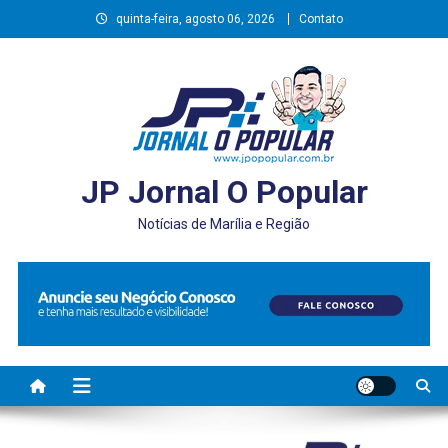
Skip
quinta-feira, agosto 06, 2026
Contato
to
content
JP Jornal O Popular
Notícias de Marília e Região