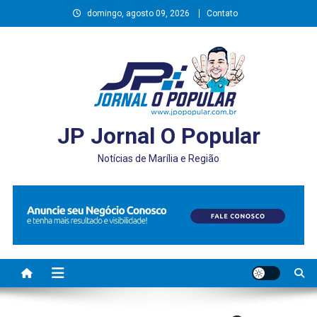
Skip
domingo, agosto 09, 2026
Contato
to
content
JP Jornal O Popular
Notícias de Marília e Região