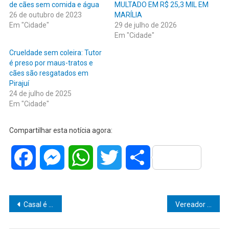
de cães sem comida e água
MULTADO EM R$ 25,3 MIL EM
26 de outubro de 2023
MARÍLIA
Em "Cidade"
29 de julho de 2026
Em "Cidade"
Crueldade sem coleira: Tutor
é preso por maus-tratos e
cães são resgatados em
Pirajuí
24 de julho de 2025
Em "Cidade"
Compartilhar esta notícia agora:
Facebook
Messenger
WhatsApp
Twitter
Share
Navegação
Casal é detido pela PM com veículo dublê na Zona Sul de Marília
Vereador Dr. Elio Ajeka (PP) Impulsiona Educação Inclusiva em Marília com Inspiradora Visita ao CEDET de Assis”
de