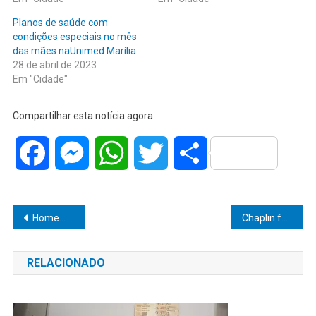
Planos de saúde com
condições especiais no mês
das mães naUnimed Marília
28 de abril de 2023
Em "Cidade"
Compartilhar esta notícia agora:
Facebook
Messenger
WhatsApp
Twitter
Share
Navegação
Homem é condenado a 14 anos de prisão por tentativa de homicídio
Chaplin faz homenagem ao HBU no 9º Festival Gastronômico
de
RELACIONADO
Post