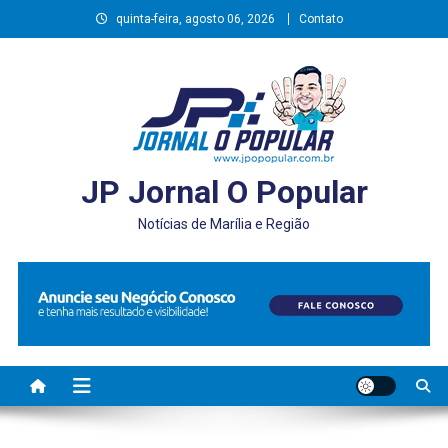
Skip
quinta-feira, agosto 06, 2026
Contato
to
content
JP Jornal O Popular
Notícias de Marília e Região