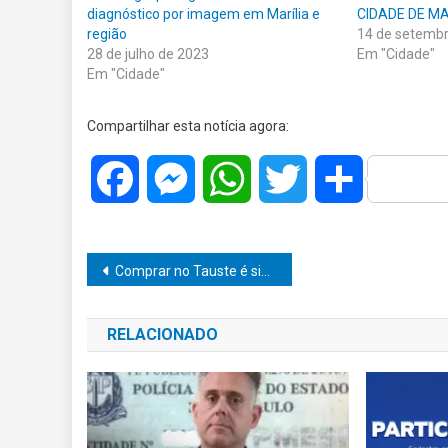
diagnóstico por imagem em Marília e
CIDADE DE MA
região
14 de setemb
28 de julho de 2023
Em "Cidade"
Em "Cidade"
Compartilhar esta notícia agora:
Facebook
Messenger
WhatsApp
Twitter
Share
Navegação
Comprar no Tauste é sinônimo de economia e muitos prêmios!
de
RELACIONADO
Post