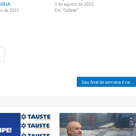
RÍLIA
2 de agosto de 2023
ro de 2021
Em "Cidade"
Seu final de semana é na Oller´S Tap House, referência Em Chopp Artesanal, no cento de Marília.