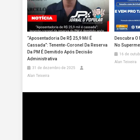
“Aposentadoria De R$ 25,9 Mil É
Descubra O 
Cassada”: Tenente-Coronel Da Reserva
No Superme
Da PM É Demitido Após Decisão
16 de outub
Administrativa
Alan Teixeira
31 de dezembro de 2025
Alan Teixeira