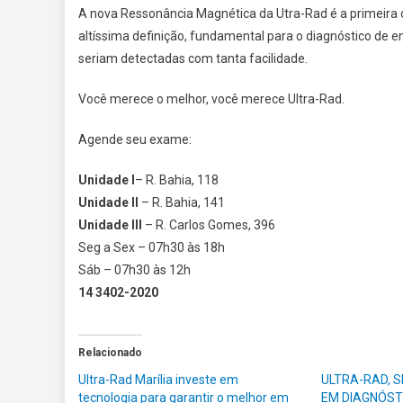
A nova Ressonância Magnética da Utra-Rad é a primeira
altíssima definição, fundamental para o diagnóstico de e
seriam detectadas com tanta facilidade.
Você merece o melhor, você merece Ultra-Rad.
Agende seu exame:
Unidade l
– R. Bahia, 118
Unidade Il
– R. Bahia, 141
Unidade Ill
– R. Carlos Gomes, 396
Seg a Sex – 07h30 às 18h
Sáb – 07h30 às 12h
14 3402-2020
Relacionado
Ultra-Rad Marília investe em
ULTRA-RAD, S
tecnologia para garantir o melhor em
EM DIAGNÓST