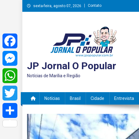
Skip
Contato
sexta-feira, agosto 07, 2026
to
content
Facebook
JP Jornal O Popular
Messenger
Notícias de Marília e Região
WhatsApp
Notícias
Brasil
Cidade
Entrevista
Twitter
Share