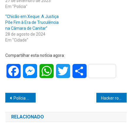
27 de setembro de 2023
Em "Polícia"
“Chicão em Xeque: A Justiça
Põe Fim à Era de Truculência
na Câmara de Canitar”
28 de agosto de 2024
Em "Cidade"
Compartilhar esta notícia agora:
Facebook
Messenger
WhatsApp
Twitter
Share
Navegação
Polícia Militar prende homem furtando pneus de residência na zona Oeste
Hacker rouba dados de clientes e causa prejuízo de R$ 4 milhões à instituição financeira
de
RELACIONADO
Post