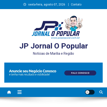
Skip
sexta-feira, agosto 07, 2026
Contato
to
content
JP Jornal O Popular
Notícias de Marília e Região