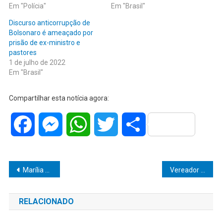
Em "Polícia"
Em "Brasil"
Discurso anticorrupção de
Bolsonaro é ameaçado por
prisão de ex-ministro e
pastores
1 de julho de 2022
Em "Brasil"
Compartilhar esta notícia agora:
Facebook
Messenger
WhatsApp
Twitter
Share
Navegação
Marília confirma 5ª morte por dengue deste ano
Vereador Dr. Elio Ajeka propõe estudos para implantação de corredoresde ônibus em Marília
de
RELACIONADO
Post