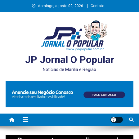
Skip
domingo, agosto 09, 2026
Contato
to
content
JP Jornal O Popular
Notícias de Marília e Região