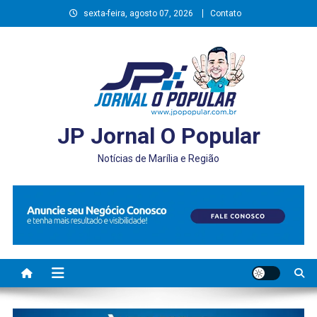
Skip
sexta-feira, agosto 07, 2026
Contato
to
content
JP Jornal O Popular
Notícias de Marília e Região