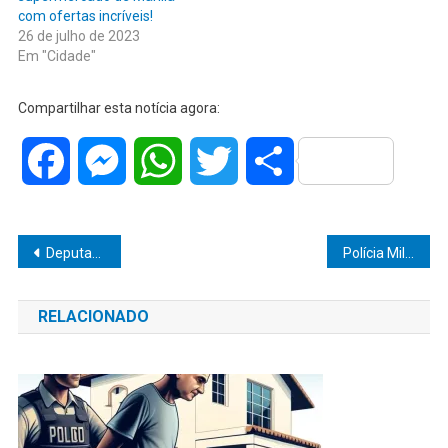
com ofertas incríveis!
26 de julho de 2023
Em "Cidade"
Compartilhar esta notícia agora:
Facebook
Messenger
WhatsApp
Twitter
Share
Navegação
Deputado Vinicius reitera seu compromisso com Ocauçu no aniversário da cidade
Polícia Militar captura procurado por roubo na zona Sul
de
RELACIONADO
Post