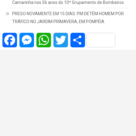
Camarinha nos 56 anos do 10º Grupamento de Bombeiros
PRESO NOVAMENTE EM 15 DIAS: PM DETÉM HOMEM POR
TRÁFICO NO JARDIM PRIMAVERA, EM POMPÉIA
Facebook
Messenger
WhatsApp
Twitter
Share
Copyrights © | 2022 Todos os Direitos Reservados.
|
Theme: News Portal
by
Mystery Themes
.
Brasil
Cidade
Variedades
Polícia
Política
Região
Saúde