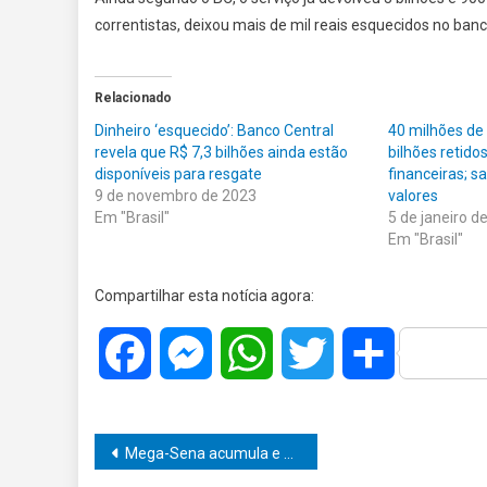
correntistas, deixou mais de mil reais esquecidos no banc
Relacionado
Dinheiro ‘esquecido’: Banco Central
40 milhões de
revela que R$ 7,3 bilhões ainda estão
bilhões retido
disponíveis para resgate
financeiras; s
9 de novembro de 2023
valores
Em "Brasil"
5 de janeiro d
Em "Brasil"
Compartilhar esta notícia agora:
Facebook
Messenger
WhatsApp
Twitter
Share
Navegação
Mega-Sena acumula e vai pagar R$ 36 milhões no sábado