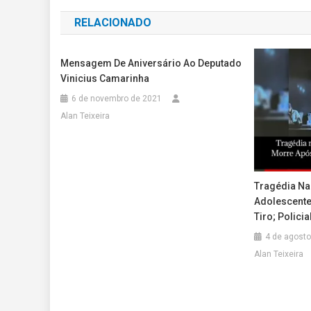
de
RELACIONADO
Post
Mensagem De Aniversário Ao Deputado
Vinicius Camarinha
6 de novembro de 2021
Alan Teixeira
Tragédia Na
Adolescente
Tiro; Polici
4 de agosto
Alan Teixeira