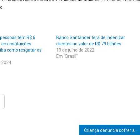
o.
 pessoas têm R$ 6
Banco Santander terá de indenizar
s em instituições
clientes no valor de R$ 79 bilhões
aiba como resgatar os
19 de julho de 2022
Em "Brasil"
e 2024
Criança denuncia sofrer abuso sexual pelo próprio pai através de diário