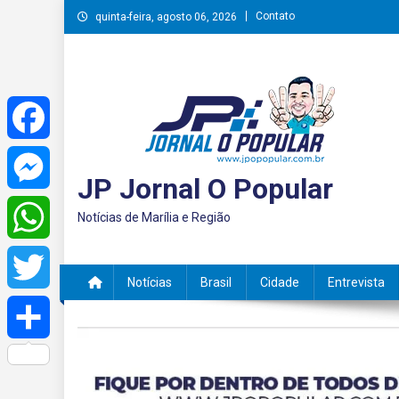
Skip
Contato
quinta-feira, agosto 06, 2026
to
content
Facebook
JP Jornal O Popular
Messenger
Notícias de Marília e Região
WhatsApp
Notícias
Brasil
Cidade
Entrevista
Twitter
Share