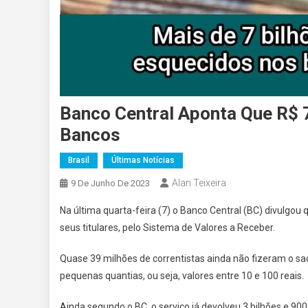
Banco Central Aponta Que R$ 
Bancos
Brasil
Últimas Notícias
Alan Teixeira
9 De Junho De 2023
Na última quarta-feira (7) o Banco Central (BC) divulgou 
seus titulares, pelo Sistema de Valores a Receber.
Quase 39 milhões de correntistas ainda não fizeram o saq
pequenas quantias, ou seja, valores entre 10 e 100 reais.
Ainda segundo o BC, o serviço já devolveu 3 bilhões e 900