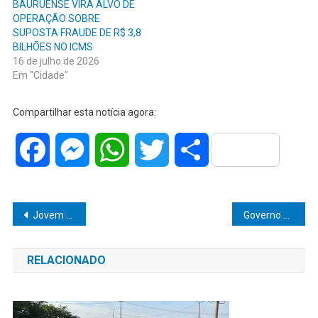
BAURUENSE VIRA ALVO DE
OPERAÇÃO SOBRE
SUPOSTA FRAUDE DE R$ 3,8
BILHÕES NO ICMS
16 de julho de 2026
Em "Cidade"
Compartilhar esta notícia agora:
Facebook
Messenger
WhatsApp
Twitter
Share
Navegação
Jovem de 19 anos assassinada pelo namorado, foi estuprada antes de morrer e relatou crime à uma amiga
Governo anuncia medidas para baratear em 10% preço do carro popular
de
RELACIONADO
Post