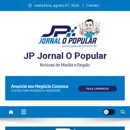
Skip
sexta-feira, agosto 07, 2026
Contato
to
content
JP Jornal O Popular
Notícias de Marília e Região