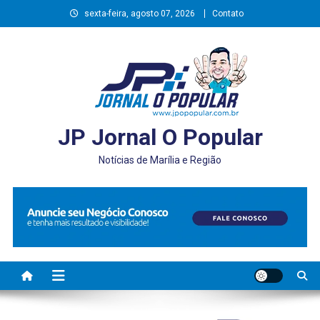
Skip
sexta-feira, agosto 07, 2026
Contato
to
content
JP Jornal O Popular
Notícias de Marília e Região