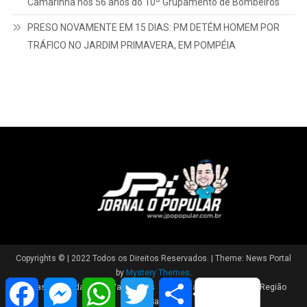
integrar organização criminosa no Centro-Oeste Paulista
“É um verdadeiro orgulho para Marília”, afirma Vinicius
Camarinha nos 56 anos do 10º Grupamento de Bombeiros
PRESO NOVAMENTE EM 15 DIAS: PM DETÉM HOMEM POR
TRÁFICO NO JARDIM PRIMAVERA, EM POMPÉIA
Facebook
Messenger
WhatsApp
Twitter
Share
Copyrights © | 2022 Todos os Direitos Reservados.
|
Theme: News Portal