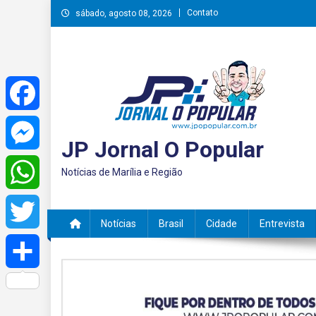
Skip
Contato
sábado, agosto 08, 2026
to
content
Facebook
JP Jornal O Popular
Messenger
Notícias de Marília e Região
WhatsApp
Notícias
Brasil
Cidade
Entrevista
Twitter
Share