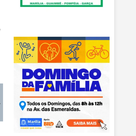
e
Bonos de Miramar Casino: desglose completo
,
y cómo aprovecharlos
Casino Charlevoix login security guide
Caesars Windsor Giovanni’s Gems Review
Overview