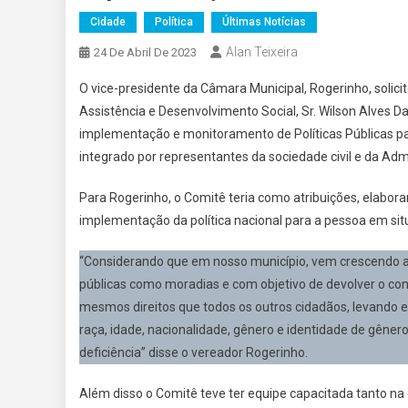
Cidade
Política
Últimas Notícias
Alan Teixeira
24 De Abril De 2023
O vice-presidente da Câmara Municipal, Rogerinho, solici
Assistência e Desenvolvimento Social, Sr. Wilson Alves
implementação e monitoramento de Políticas Públicas pa
integrado por representantes da sociedade civil e da Adm
Para Rogerinho, o Comitê teria como atribuições, elabor
implementação da política nacional para a pessoa em sit
“Considerando que em nosso município, vem crescendo 
públicas como moradias e com objetivo de devolver o con
mesmos direitos que todos os outros cidadãos, levando e
raça, idade, nacionalidade, gênero e identidade de gêner
deficiência” disse o vereador Rogerinho.
Além disso o Comitê teve ter equipe capacitada tanto na 