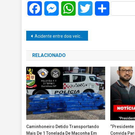
Facebook
Messenger
WhatsApp
Twitter
Share
Navegação
Acidente entre dois veículos deixa carro capotado na rua São Carlos
de
RELACIONADO
Post
Caminhoneiro Detido Transportando
“Presidente
Mais De 1 Tonelada De Maconha Em
Convida Para