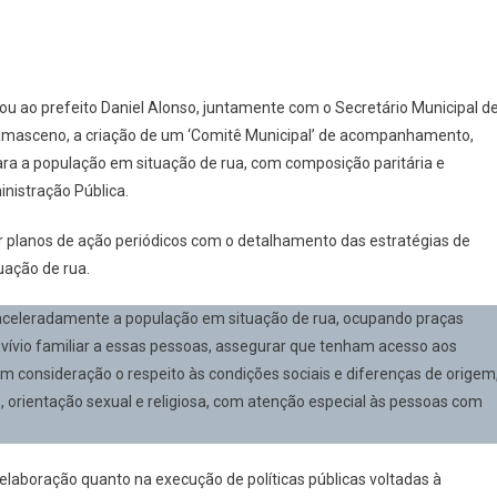
tou ao prefeito Daniel Alonso, juntamente com o Secretário Municipal d
 Damasceno, a criação de um ‘Comitê Municipal’ de acompanhamento,
ra a população em situação de rua, com composição paritária e
inistração Pública.
ar planos de ação periódicos com o detalhamento das estratégias de
uação de rua.
aceleradamente a população em situação de rua, ocupando praças
vívio familiar a essas pessoas, assegurar que tenham acesso aos
m consideração o respeito às condições sociais e diferenças de origem
o, orientação sexual e religiosa, com atenção especial às pessoas com
elaboração quanto na execução de políticas públicas voltadas à