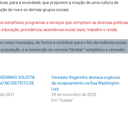
vas, para a sociedade, que propiciem a criação de uma cultura de
ação de rua e os demais grupos sociais.
aos benefícios, programas e serviços que compõem as diversas política
 educação, previdência, assistência social, lazer, trabalho e renda.
osso município, de forma a contribuir para o fim da violência social, 
opulação, e a reinserção no convívio familiar” completou o vereador.
GERINHO SOLICITA
Vereador Rogerinho destaca urgência
O NO DISTRITO DE
de recapeamento na Rua Washington
Luiz
 de 2021
29 de novembro de 2023
Em "Cidade"