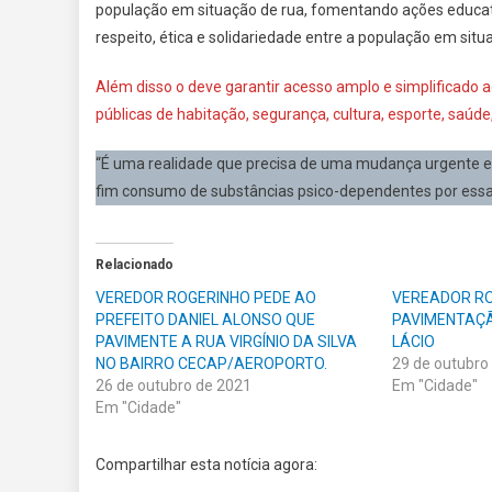
população em situação de rua, fomentando ações educati
respeito, ética e solidariedade entre a população em situ
Além disso o deve garantir acesso amplo e simplificado 
públicas de habitação, segurança, cultura, esporte, saúde,
“É uma realidade que precisa de uma mudança urgente em n
fim consumo de substâncias psico-dependentes por essa p
Relacionado
VEREDOR ROGERINHO PEDE AO
VEREADOR RO
PREFEITO DANIEL ALONSO QUE
PAVIMENTAÇÃ
PAVIMENTE A RUA VIRGÍNIO DA SILVA
LÁCIO
NO BAIRRO CECAP/AEROPORTO.
29 de outubro
26 de outubro de 2021
Em "Cidade"
Em "Cidade"
Compartilhar esta notícia agora: