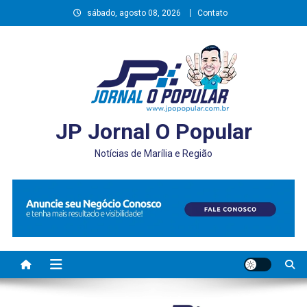
Skip
sábado, agosto 08, 2026
Contato
to
content
JP Jornal O Popular
Notícias de Marília e Região