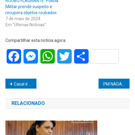
ROUBO FLAGRANTE: Polícia
Militar prende suspeito e
recupera objetos roubados
7 de maio de 2024
Em "Últimas Notícias"
Compartilhar esta notícia agora:
Facebook
Messenger
WhatsApp
Twitter
Share
Navegação
Casal é preso por furtar mesa e cadeiras de estabelecimento comercial
PM NADADORAS MARILIENSES SOBEM NOVAMENTE AO PÓDIO EM CAMPEONATO DAS FORÇAS ARMADAS
de
RELACIONADO
Post