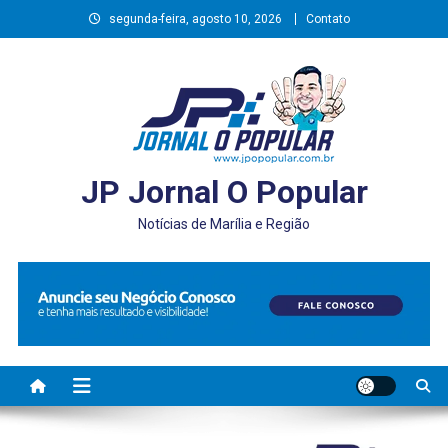
Skip
segunda-feira, agosto 10, 2026
Contato
to
content
JP Jornal O Popular
Notícias de Marília e Região