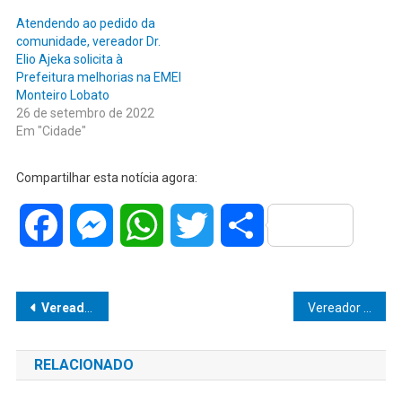
Atendendo ao pedido da
comunidade, vereador Dr.
Elio Ajeka solicita à
Prefeitura melhorias na EMEI
Monteiro Lobato
26 de setembro de 2022
Em "Cidade"
Compartilhar esta notícia agora:
Facebook
Messenger
WhatsApp
Twitter
Share
Navegação
Vereador Dr. Elio Ajeka pede à Prefeitura informações sobre as ações de controle à dengue
Vereador Evandro Galete solicita Mutirão de Limpeza no distrito de Lácio
de
RELACIONADO
Post