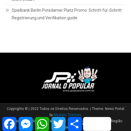
Spielbank Berlin Potsdamer Platz Promo: Schritt‑für‑Schritt
Registrierung und Verifikation guide
Copyrights © | 2022 Todos os Direitos Reservados.
|
Theme: News Portal
by
Mystery Themes
.
Facebook
Messenger
WhatsApp
Twitter
Share
Brasil
Cidade
Variedades
Polícia
Política
Região
Saúde