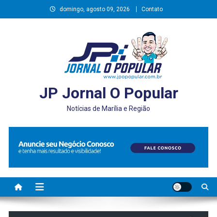
Skip
domingo, agosto 09, 2026
Contato
to
content
JP Jornal O Popular
Notícias de Marília e Região