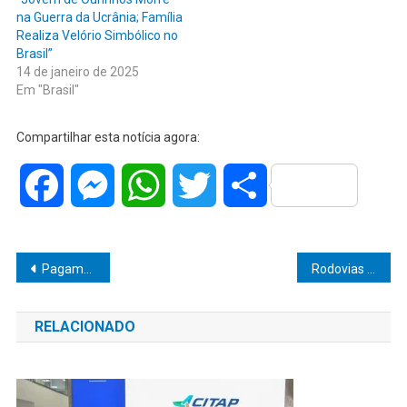
na Guerra da Ucrânia; Família
Realiza Velório Simbólico no
Brasil”
14 de janeiro de 2025
Em "Brasil"
Compartilhar esta notícia agora:
Facebook
Messenger
WhatsApp
Twitter
Share
Navegação
Pagamento do PIS/Pasep 2023 é aprovado
Rodovias de Ribeirão e Marília têm previsão de aumento de 59% no tráfego durante o Natal
de
RELACIONADO
Post