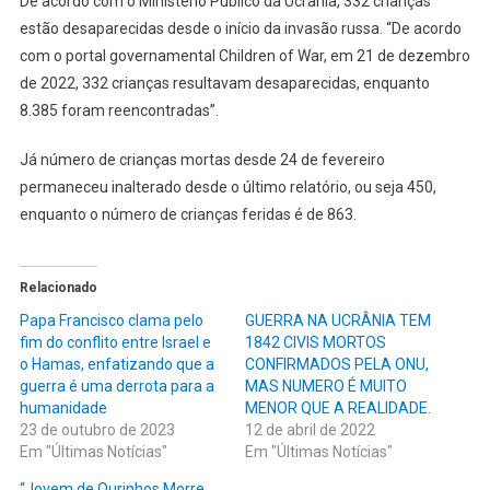
De acordo com o Ministério Público da Ucrânia, 332 crianças
estão desaparecidas desde o início da invasão russa. “De acordo
com o portal governamental Children of War, em 21 de dezembro
de 2022, 332 crianças resultavam desaparecidas, enquanto
8.385 foram reencontradas”.
Já número de crianças mortas desde 24 de fevereiro
permaneceu inalterado desde o último relatório, ou seja 450,
enquanto o número de crianças feridas é de 863.
Relacionado
Papa Francisco clama pelo
GUERRA NA UCRÂNIA TEM
fim do conflito entre Israel e
1842 CIVIS MORTOS
o Hamas, enfatizando que a
CONFIRMADOS PELA ONU,
guerra é uma derrota para a
MAS NUMERO É MUITO
humanidade
MENOR QUE A REALIDADE.
23 de outubro de 2023
12 de abril de 2022
Em "Últimas Notícias"
Em "Últimas Notícias"
“Jovem de Ourinhos Morre