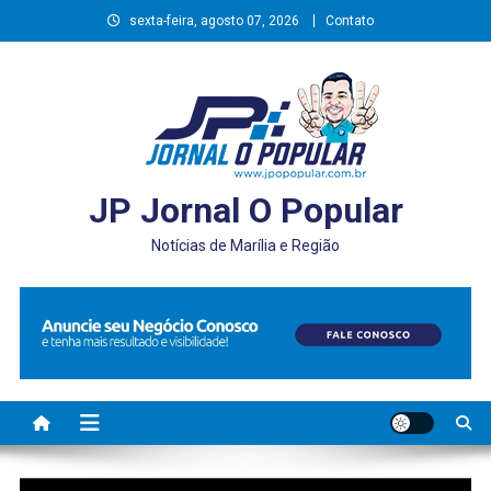
Skip
sexta-feira, agosto 07, 2026
Contato
to
content
JP Jornal O Popular
Notícias de Marília e Região