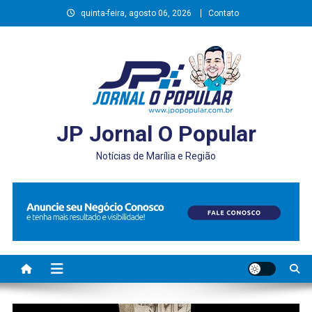
Skip
quinta-feira, agosto 06, 2026
Contato
to
content
JP Jornal O Popular
Notícias de Marília e Região