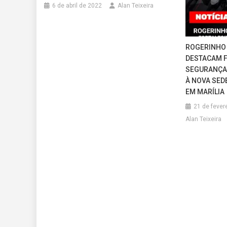
6 de abril de 2022
Alan Teixeira
ROGERINHO 
DESTACAM 
SEGURANÇA 
À NOVA SED
EM MARÍLIA
21 de fever
Alan Teixeira