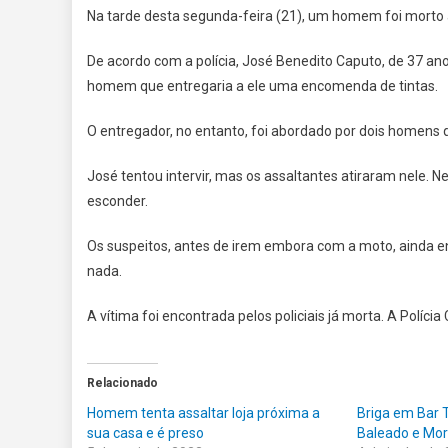
Na tarde desta segunda-feira (21), um homem foi morto 
De acordo com a polícia, José Benedito Caputo, de 37 ano
homem que entregaria a ele uma encomenda de tintas.
O entregador, no entanto, foi abordado por dois homens
José tentou intervir, mas os assaltantes atiraram nele. N
esconder.
Os suspeitos, antes de irem embora com a moto, ainda 
nada.
A vítima foi encontrada pelos policiais já morta. A Polícia C
Relacionado
Homem tenta assaltar loja próxima a
Briga em Bar
sua casa e é preso
Baleado e Mor