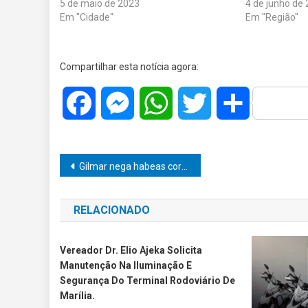
5 de maio de 2023
4 de junho de
Em "Cidade"
Em "Região"
Compartilhar esta notícia agora:
Facebook
Messenger
WhatsApp
Twitter
Share
Navegação
Gilmar nega habeas corpus manifestantes golpistas
de
RELACIONADO
Post
Vereador Dr. Elio Ajeka Solicita
Manutenção Na Iluminação E
Segurança Do Terminal Rodoviário De
Marília.