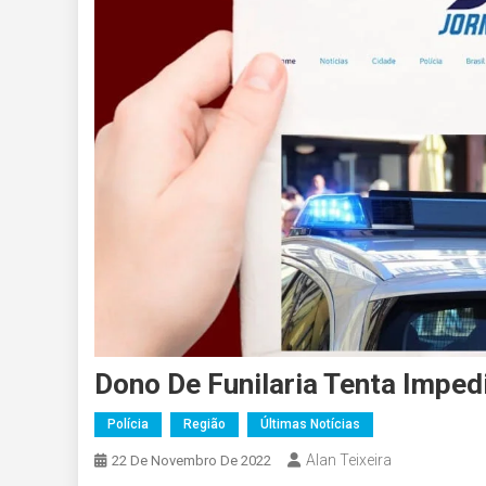
Dono De Funilaria Tenta Imped
Polícia
Região
Últimas Notícias
Alan Teixeira
22 De Novembro De 2022