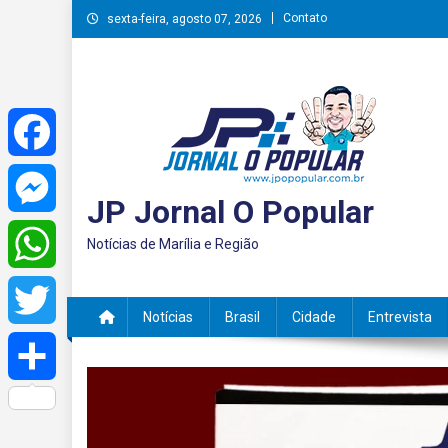
Skip
Contato
sexta-feira, agosto 07, 2026
to
content
Facebook
JP Jornal O Popular
Messenger
Notícias de Marília e Região
WhatsApp
Notícias
Brasil
Cidade
Entrevista
Twitter
Share