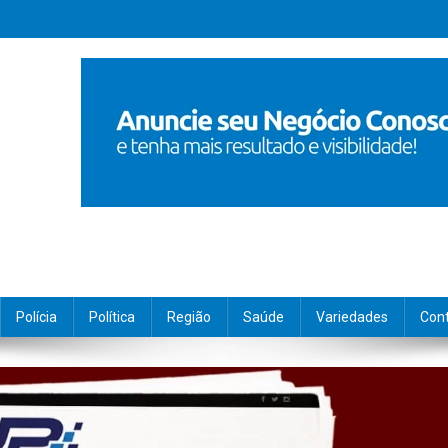
Polícia
Política
Região
Saúde
Variedades
Con