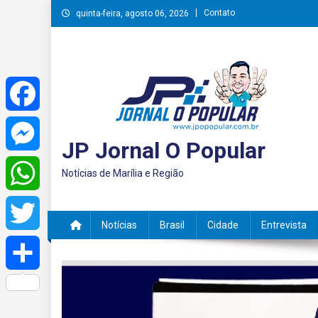
Skip
Contato
quinta-feira, agosto 06, 2026
to
content
Facebook
JP Jornal O Popular
Messenger
Notícias de Marília e Região
WhatsApp
Notícias
Brasil
Cidade
Entrevista
Twitter
Share