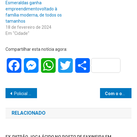
Esmeraldas ganha
empreendimentovoltado à
família moderna, de todos os
tamanhos
18 de fevereiro de 2024
Em "Cidade"
Compartilhar esta notícia agora:
Facebook
Messenger
WhatsApp
Twitter
Share
Navegação
Policial mata esposa, filhos, mãe e irmão, além de mais dois desconhecidos nesta madrugada
Com o objetivo de ampliar o excelente trabalho já desenvolvido na área social em Marília, vereador Dr. Elio Ajeka requer a reforma no prédio do Centro Pop
de
RELACIONADO
Post