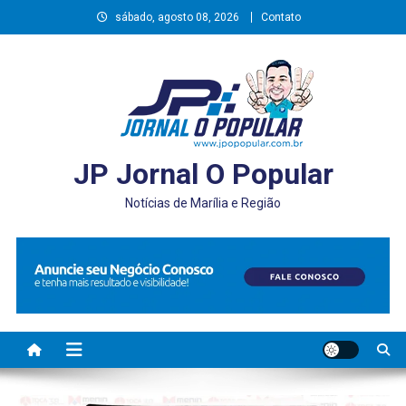
Skip
sábado, agosto 08, 2026
Contato
to
content
JP Jornal O Popular
Notícias de Marília e Região