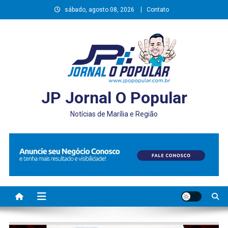
Skip
sábado, agosto 08, 2026
Contato
to
content
JP Jornal O Popular
Notícias de Marília e Região