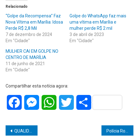
Relacionado
“Golpe da Recompensa” Faz
Golpe do WhatsApp faz mais
Nova Vítima em Marília: Idosa
uma vítima em Marília e
Perde R$ 2,8 Mil
mulher perde R$ 2 mil
7 de dezembro de 2024
3 de abril de 2023
Em "Cidade"
Em "Cidade"
MULHER CAI EM GOLPE NO
CENTRO DE MARÍLIA
11 de junho de 2021
Em "Cidade"
Compartilhar esta notícia agora:
Facebook
Messenger
WhatsApp
Twitter
Share
Navegação
QUALIDADE DE VIDA: Oferta escassa e valorização crescente fazem da região da Alta Esmeralda a “alma” de Marília
Polícia Rodoviária encontra carro com mais de 227 quilos de maconha em margem de rodovia