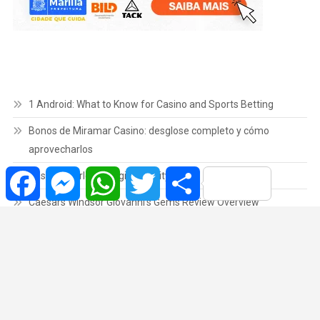
1 Android: What to Know for Casino and Sports Betting
Bonos de Miramar Casino: desglose completo y cómo
aprovecharlos
Facebook
Messenger
WhatsApp
Twitter
Share
Casino Charlevoix login security guide
Caesars Windsor Giovanni’s Gems Review Overview
Online Casino NB Overview and Options