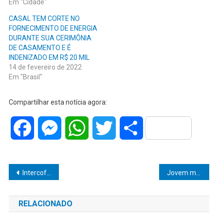
Em "Cidade"
CASAL TEM CORTE NO
FORNECIMENTO DE ENERGIA
DURANTE SUA CERIMÔNIA
DE CASAMENTO E É
INDENIZADO EM R$ 20 MIL
14 de fevereiro de 2022
Em "Brasil"
Compartilhar esta notícia agora:
Facebook
Messenger
WhatsApp
Twitter
Share
Navegação
Intercoffee comemora Dia Nacional do Café
Jovem morre ao ser prensado por dois equipamentos em seu local de trabalho
de
RELACIONADO
Post