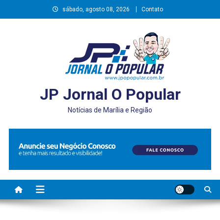
Skip
sábado, agosto 08, 2026
Contato
to
content
JP Jornal O Popular
Notícias de Marília e Região