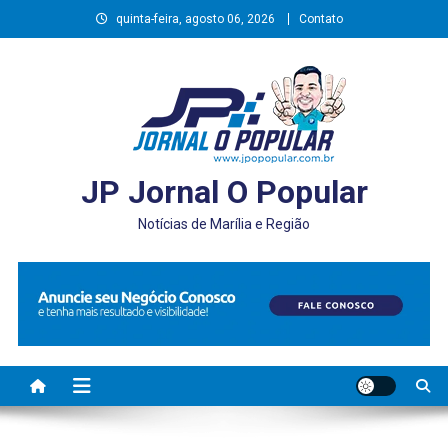
Skip
quinta-feira, agosto 06, 2026
Contato
to
content
JP Jornal O Popular
Notícias de Marília e Região