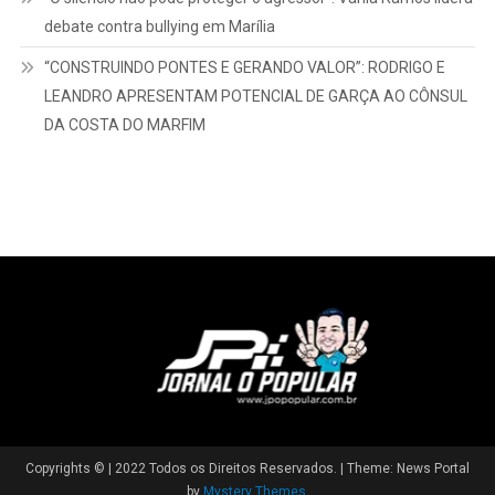
CONDENADO A MAIS DE 13 ANOS POR ESTUPRO DE
VULNERÁVEL É CAPTURADO PELA PM EM POMPEIA
“Receitas resilientes”: Bradesco alcança R$ 10,5 bilhões com
serviços no segundo trimestre
“REDUZIR A VELOCIDADE É PROTEGER VIDAS”: BATATA
CORREDATO PEDE MEDIDAS DE SEGURANÇA NO ALTO
CAFEZAL
“O silêncio não pode proteger o agressor”: Vânia Ramos lidera
debate contra bullying em Marília
“CONSTRUINDO PONTES E GERANDO VALOR”: RODRIGO E
LEANDRO APRESENTAM POTENCIAL DE GARÇA AO CÔNSUL
DA COSTA DO MARFIM