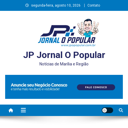
Skip
segunda-feira, agosto 10, 2026
Contato
to
content
JP Jornal O Popular
Notícias de Marília e Região