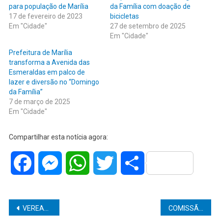
para população de Marília
da Família com doação de
17 de fevereiro de 2023
bicicletas
Em "Cidade"
27 de setembro de 2025
Em "Cidade"
Prefeitura de Marília
transforma a Avenida das
Esmeraldas em palco de
lazer e diversão no “Domingo
da Família”
7 de março de 2025
Em "Cidade"
Compartilhar esta notícia agora:
Facebook
Messenger
WhatsApp
Twitter
Share
Navegação
VEREADOR DANILO DA SAÚDE PEDE QUE O POLIESPORTIVO DA VILA ALTENEIRA TENHA SUA RECUPERAÇÃO REALIZADA DE FORMA URGENTE
COMISSÃO DE TRANSPLANTES DA SANTA CASA DE MARÍLIA REALIZOU CAPTAÇÃO DE MULTIPLOS ÓRGÃOS EM PARCERIA COM HOSPITAL ISRAELITA ALBERT EINSTEIN E HOSPITAL DE CLÍNICAS DAS MARÍLIA