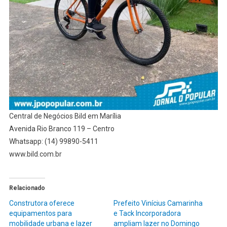
Central de Negócios Bild em Marília
Avenida Rio Branco 119 – Centro
Whatsapp: (14) 99890-5411
www.bild.com.br
Relacionado
Construtora oferece
Prefeito Vinícius Camarinha
equipamentos para
e Tack Incorporadora
mobilidade urbana e lazer
ampliam lazer no Domingo