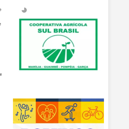
e
e
de