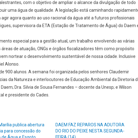
alestrantes, com o objetivo de ampliar o alcance da divulgação de todo
ibuir uma água de qualidade. A legislação está caminhando rapidament
ir agora quanto ao uso racional da água até a futuros profissionais
drigues, supervisora da ETA (Estação de Tratamento de Água) do Daem 
nto especial para a gestão atual, um trabalho envolvendo as várias
as áreas de atuação, ONGs e órgãos fiscalizadores têm como propósito
m nortear o desenvolvimento sustentável de nossa cidade. Inclusive
el Alonso.
 de 900 alunos. A semana foi organizada pelos senhores Claudemir
ias da Natureza e interlocutores de Educação Ambiental da Diretoria 
A Daem; Dra. Silvia de Sousa Fernandes – docente da Unesp; e Wilson
l e presidente do Cades.
Marília publica abertura
DAEM FAZ REPAROS NA ADUTORA
ia para concessão do
DO RIO DO PEIXE NESTA SEGUNDA-
 de Água e Esgoto
FEIRA (14)