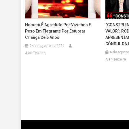
Homem É Agredido Por Vizinhos E
“CONSTRUI
Peso Em Flagrante Por Estuprar
VALOR”: RO
Criança De 6 Anos
APRESENTAM
CÔNSUL DA 
24 de agosto de 2022
6 de agosto
Alan Teixeira
Alan Teixeira