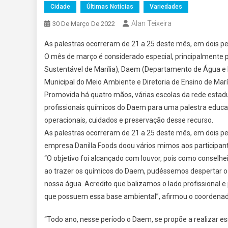
Cidade
Últimas Notícias
Variedades
Alan Teixeira
30 De Março De 2022
As palestras ocorreram de 21 a 25 deste mês, em dois pe
O mês de março é considerado especial, principalmente
Sustentável de Marília), Daem (Departamento de Água e Es
Municipal do Meio Ambiente e Diretoria de Ensino de Maríl
Promovida há quatro mãos, várias escolas da rede estadu
profissionais químicos do Daem para uma palestra educac
operacionais, cuidados e preservação desse recurso.
As palestras ocorreram de 21 a 25 deste mês, em dois per
empresa Danilla Foods doou vários mimos aos participant
“O objetivo foi alcançado com louvor, pois como conselh
ao trazer os químicos do Daem, pudéssemos despertar o l
nossa água. Acredito que balizamos o lado profissional e
que possuem essa base ambiental”, afirmou o coordenador
“Todo ano, nesse período o Daem, se propõe a realizar es