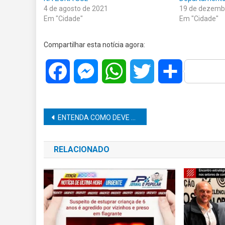
4 de agosto de 2021
19 de dezemb
Em "Cidade"
Em "Cidade"
Compartilhar esta notícia agora:
Facebook
Messenger
WhatsApp
Twitter
Share
Navegação
ENTENDA COMO DEVE SER FEITA A DECLARAÇÃO DE UM APARTAMENTO FINANCIADO EM SEU IMPOSTO DE RENDA
de
RELACIONADO
Post