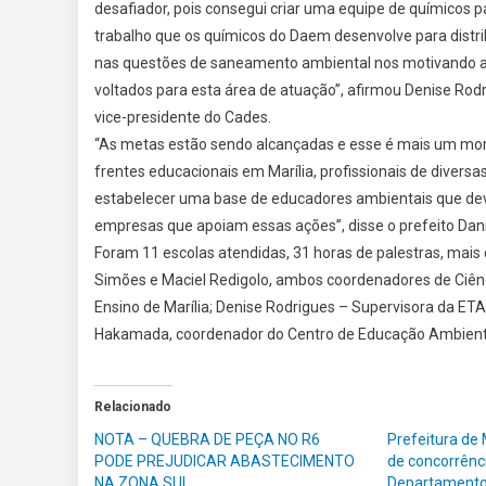
desafiador, pois consegui criar uma equipe de químicos p
trabalho que os químicos do Daem desenvolve para distr
nas questões de saneamento ambiental nos motivando a ag
voltados para esta área de atuação”, afirmou Denise Ro
vice-presidente do Cades.
“As metas estão sendo alcançadas e esse é mais um mome
frentes educacionais em Marília, profissionais de divers
estabelecer uma base de educadores ambientais que deve
empresas que apoiam essas ações”, disse o prefeito Dani
Foram 11 escolas atendidas, 31 horas de palestras, mais
Simões e Maciel Redigolo, ambos coordenadores de Ciênc
Ensino de Marília; Denise Rodrigues – Supervisora da ET
Hakamada, coordenador do Centro de Educação Ambienta
Relacionado
NOTA – QUEBRA DE PEÇA NO R6
Prefeitura de 
PODE PREJUDICAR ABASTECIMENTO
de concorrênc
NA ZONA SUL
Departamento