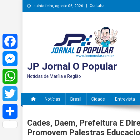
Skip
Contato
quinta-feira, agosto 06, 2026
to
content
Facebook
JP Jornal O Popular
Messenger
Notícias de Marília e Região
WhatsApp
Notícias
Brasil
Cidade
Entrevista
Twitter
Cades, Daem, Prefeitura E Dire
Share
Promovem Palestras Educacio