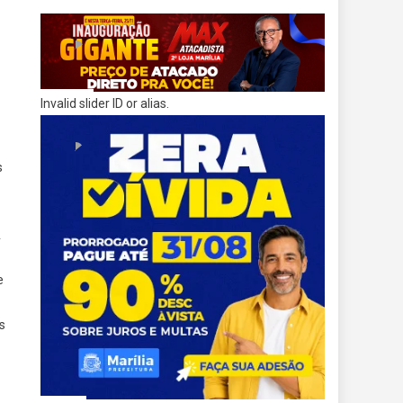
Invalid slider ID or alias.
s
A
e
s