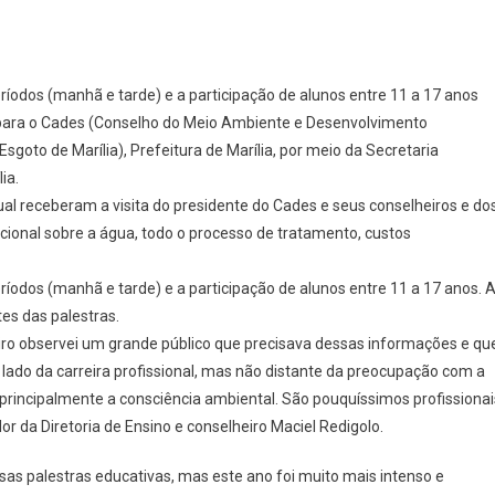
ríodos (manhã e tarde) e a participação de alunos entre 11 a 17 anos
 para o Cades (Conselho do Meio Ambiente e Desenvolvimento
goto de Marília), Prefeitura de Marília, por meio da Secretaria
ia.
al receberam a visita do presidente do Cades e seus conselheiros e do
ional sobre a água, todo o processo de tratamento, custos
íodos (manhã e tarde) e a participação de alunos entre 11 a 17 anos. 
es das palestras.
eiro observei um grande público que precisava dessas informações e qu
ado da carreira profissional, mas não distante da preocupação com a
 principalmente a consciência ambiental. São pouquíssimos profissionai
 da Diretoria de Ensino e conselheiro Maciel Redigolo.
sas palestras educativas, mas este ano foi muito mais intenso e