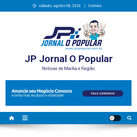
Skip
sábado, agosto 08, 2026
Contato
to
content
JP Jornal O Popular
Notícias de Marília e Região