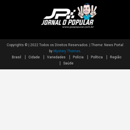
Copyrights © | 2022 Todos os Direitos Reservados.
|
Theme: News Portal
by
Mystery Themes
.
Brasil
Cidade
Variedades
Polícia
Política
Região
Saúde