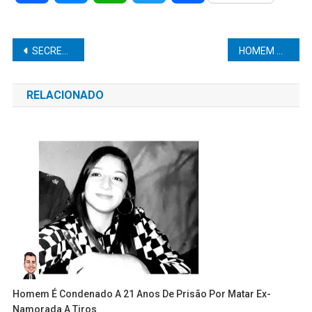
Navegação
SECRETÁRIO DE EDUCAÇÃO ROSSIELI SOARES DA SILVA VISITA HERCULÂNDIA NESTE DOMINGO
HOMEM MORRE APÓS TER SUA MOTO ATINGIDA POR CAMINHONETE EM RODOVIA
de
RELACIONADO
Post
Homem É Condenado A 21 Anos De Prisão Por Matar Ex-
Namorada A Tiros