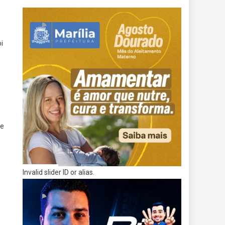
i
de
Invalid slider ID or alias.