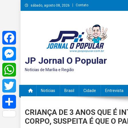
Skip
Contato
sábado, agosto 08, 2026
to
content
Facebook
JP Jornal O Popular
Messenger
Notícias de Marília e Região
WhatsApp
Notícias
Brasil
Cidade
Entrevista
Twitter
CRIANÇA DE 3 ANOS QUE É 
Share
CORPO, SUSPEITA É QUE O P