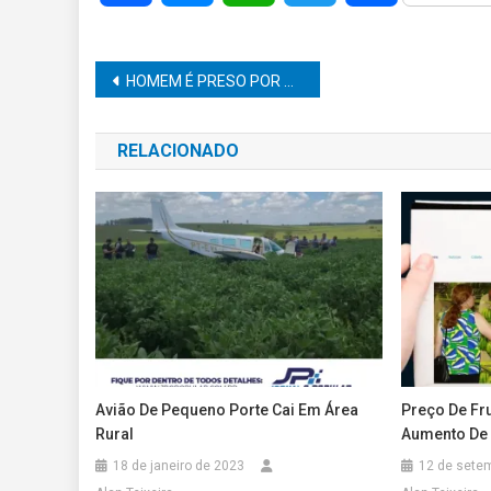
Navegação
HOMEM É PRESO POR DÉBITOS ALIMENTÍCIOS NESTA TERÇA-FEIRA EM MARÍLIA
de
RELACIONADO
Post
Avião De Pequeno Porte Cai Em Área
Preço De Fr
Rural
Aumento De 
18 de janeiro de 2023
12 de sete