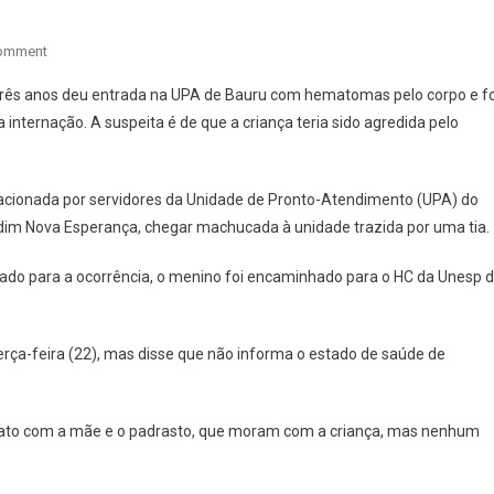
On
Comment
CRIANÇA
três anos deu entrada na UPA de Bauru com hematomas pelo corpo e fo
DE
internação. A suspeita é de que a criança teria sido agredida pelo
3
ANOS
QUE
i acionada por servidores da Unidade de Pronto-Atendimento (UPA) do
É
rdim Nova Esperança, chegar machucada à unidade trazida por uma tia.
INTERNADA
COM
ado para a ocorrência, o menino foi encaminhado para o HC da Unesp 
HEMATOMAS
PELO
CORPO,
rça-feira (22), mas disse que não informa o estado de saúde de
SUSPEITA
É
QUE
ntato com a mãe e o padrasto, que moram com a criança, mas nenhum
O
PADRASTO
O