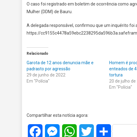
O caso foi registrado em boletim de ocorrência como ag
Mulher (DDM) de Bauru.
A delegada responsável, confirmou que um inquérito foi 
https://cc9155c4478a59ebc2238295da596b3a.safeframe
Relacionado
Garota de 12 anos denuncia mãe e
Homem é procu
padrasto por agressão
enteados de 4
29 de junho de 2022
tortura
Em "Polícia"
20 de julho de
Em "Polícia"
Compartilhar esta notícia agora:
Facebook
Messenger
WhatsApp
Twitter
Share