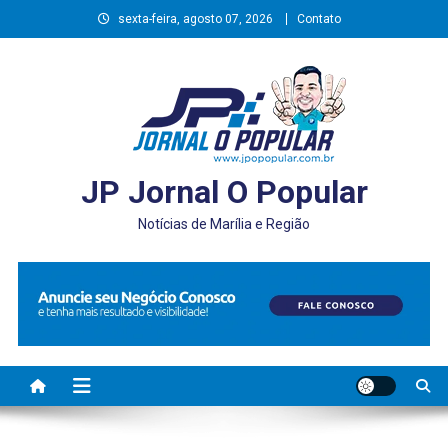
Skip
sexta-feira, agosto 07, 2026
Contato
to
content
JP Jornal O Popular
Notícias de Marília e Região