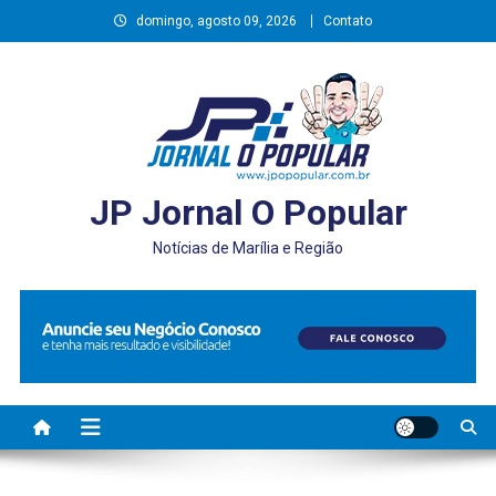
Skip
domingo, agosto 09, 2026
Contato
to
content
JP Jornal O Popular
Notícias de Marília e Região