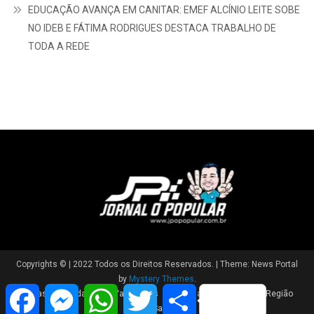
Spielbank Berlin Potsdamer Platz Promo: Schritt‑für‑Schritt
Registrierung und Verifikation guide
EDUCAÇÃO AVANÇA EM CANITAR: EMEF ALCÍNIO LEITE SOBE
NO IDEB E FÁTIMA RODRIGUES DESTACA TRABALHO DE
TODA A REDE
Facebook
Messenger
WhatsApp
Twitter
Share
Copyrights © | 2022 Todos os Direitos Reservados.
|
Theme: News Portal