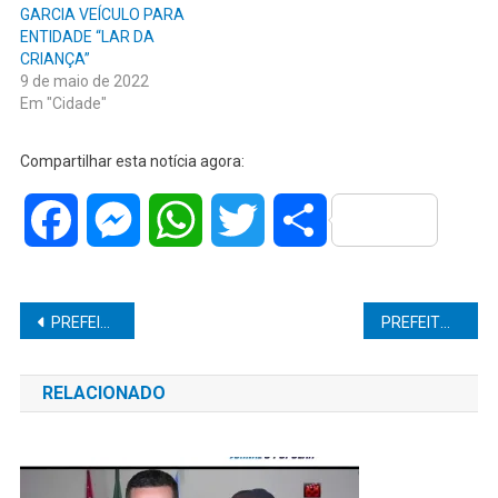
GARCIA VEÍCULO PARA
ENTIDADE “LAR DA
CRIANÇA”
9 de maio de 2022
Em "Cidade"
Compartilhar esta notícia agora:
Facebook
Messenger
WhatsApp
Twitter
Share
Navegação
PREFEITA SALMA DE RIBEIRÃO DO SUL ADQUIRE TRÊS ÔNIBUS ESCOLARES PARA O TRANSPORTE GRATUITO DOS ESTUDANTES DA CIDADE
PREFEITO JUNINHO ADERALDO, DE DUARTINA, TROCA TODA ILUMINAÇÃO DA CIDADE, PROPORCIONANDO UMA ECONOMIA DE 60% AOS COFRES PÚBLICOS
de
RELACIONADO
Post