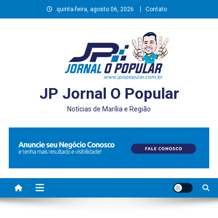
Skip
quinta-feira, agosto 06, 2026
Contato
to
content
JP Jornal O Popular
Notícias de Marília e Região