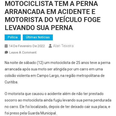
MOTOCICLISTA TEM A PERNA
ARRANCADA EM ACIDENTE E
MOTORISTA DO VEÍCULO FOGE
LEVANDO SUA PERNA
Polícia
Últimas Notícias
Alan Teixeira
14 De Fevereiro De 2022
On
Leave A Comment
MOTOCICLISTA
Na noite de sábado (12) um motociclista de 25 anos teve a perna
TEM
arrancada após sua moto ser atingida por um carro em uma
A
colisão violenta em Campo Largo, na região metropolitana de
PERNA
Curitiba.
ARRANCADA
EM
O motorista que causou o acidente além de não ter prestado
ACIDENTE
E
socorro ao motociclista ainda fugiu levando sua perna pendurada
MOTORISTA
no carro. Ele foi localizado, depois de ter deixado cair sua placa, e
DO
foi preso pela Guarda Municipal.