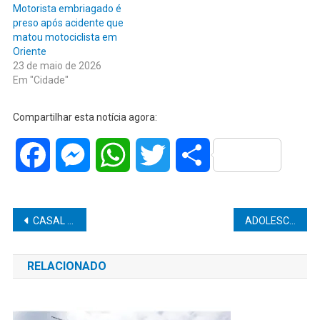
Motorista embriagado é
preso após acidente que
matou motociclista em
Oriente
23 de maio de 2026
Em "Cidade"
Compartilhar esta notícia agora:
Facebook
Messenger
WhatsApp
Twitter
Share
Navegação
CASAL TEM CORTE NO FORNECIMENTO DE ENERGIA DURANTE SUA CERIMÔNIA DE CASAMENTO E É INDENIZADO EM R$ 20 MIL
ADOLESCENTE MATA PAIS E IRMÃO COM ARMA DE CAÇA DO PAI APÓS BRIGA POR NOTAS BAIXAS
de
RELACIONADO
Post