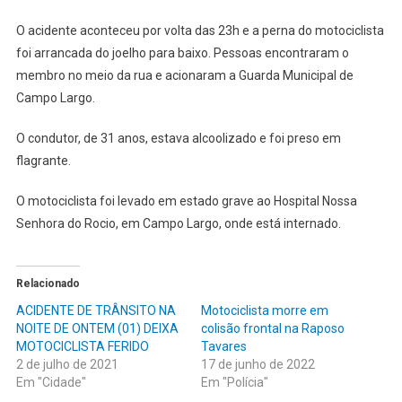
VEÍCULO
FOGE
O acidente aconteceu por volta das 23h e a perna do motociclista
LEVANDO
foi arrancada do joelho para baixo. Pessoas encontraram o
SUA
membro no meio da rua e acionaram a Guarda Municipal de
PERNA
Campo Largo.
O condutor, de 31 anos, estava alcoolizado e foi preso em
flagrante.
O motociclista foi levado em estado grave ao Hospital Nossa
Senhora do Rocio, em Campo Largo, onde está internado.
Relacionado
ACIDENTE DE TRÂNSITO NA
Motociclista morre em
NOITE DE ONTEM (01) DEIXA
colisão frontal na Raposo
MOTOCICLISTA FERIDO
Tavares
2 de julho de 2021
17 de junho de 2022
Em "Cidade"
Em "Polícia"