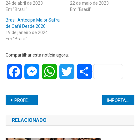
24 de abril de 2023
22 de maio de 2023
Em "Brasil"
Em "Brasil"
Brasil Antecipa Maior Safra
de Café Desde 2020
19 de janeiro de 2024
Em "Brasil"
Compartilhar esta notícia agora:
Facebook
Messenger
WhatsApp
Twitter
Share
Navegação
PROFESSOR ARMAZENAVA VÍDEOS COM CENAS DE SEXO EXPLÍCITO ENVOLVENDO CRIANÇAS E É PRESO EM FLAGRANTE POR PEDOFILIA EM MARÍLIA
IMPORTAÇÃO DE ARMAS DE FOGO BATE RECORDE NO BRASIL APÓS NOVAS REGRAS
de
RELACIONADO
Post