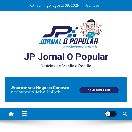
Skip
domingo, agosto 09, 2026
Contato
to
content
JP Jornal O Popular
Notícias de Marília e Região