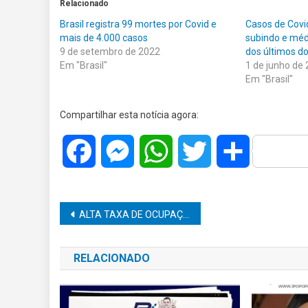
Relacionado
Brasil registra 99 mortes por Covid e
Casos de Covi
mais de 4.000 casos
subindo e méd
9 de setembro de 2022
dos últimos d
Em "Brasil"
1 de junho de
Em "Brasil"
Compartilhar esta notícia agora:
Facebook
Messenger
WhatsApp
Twitter
Share
Navegação
ALTA TAXA DE OCUPAÇÃO DE LEITOS PARA COVID FAZ COM QUE HC REATIVE 12 LEITOS
de
RELACIONADO
Post