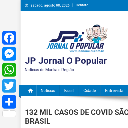
Skip
Contato
sábado, agosto 08, 2026
to
content
Facebook
JP Jornal O Popular
Messenger
Notícias de Marília e Região
WhatsApp
Notícias
Brasil
Cidade
Entrevista
Twitter
132 MIL CASOS DE COVID SÃ
Share
BRASIL