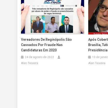
Vereadores De Reginópolis São
Após Cobert
Cassados Por Fraude Nas
Brasília, Tu
Candidaturas Em 2020
Presidência
24 de agosto de 2022
10 de janei
Alan Teixeira
Alan Teixeira