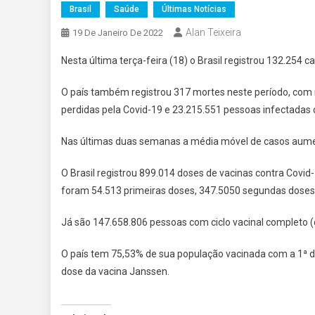
Brasil
Saúde
Últimas Notícias
Alan Teixeira
19 De Janeiro De 2022
Nesta última terça-feira (18) o Brasil registrou 132.254 
O país também registrou 317 mortes neste período, com m
perdidas pela Covid-19 e 23.215.551 pessoas infectada
Nas últimas duas semanas a média móvel de casos aum
O Brasil registrou 899.014 doses de vacinas contra Covid
foram 54.513 primeiras doses, 347.5050 segundas doses 
Já são 147.658.806 pessoas com ciclo vacinal completo (
O país tem 75,53% de sua população vacinada com a 1ª d
dose da vacina Janssen.