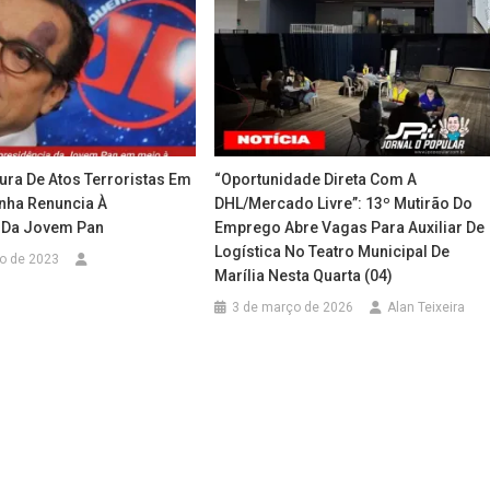
ura De Atos Terroristas Em
“Oportunidade Direta Com A
tinha Renuncia À
DHL/Mercado Livre”: 13º Mutirão Do
 Da Jovem Pan
Emprego Abre Vagas Para Auxiliar De
Logística No Teatro Municipal De
ro de 2023
Marília Nesta Quarta (04)
3 de março de 2026
Alan Teixeira