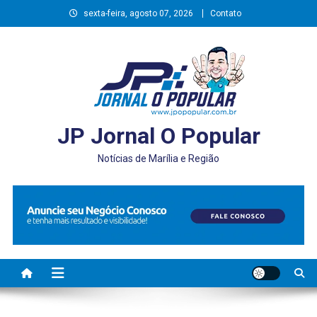
Skip
sexta-feira, agosto 07, 2026
Contato
to
content
JP Jornal O Popular
Notícias de Marília e Região