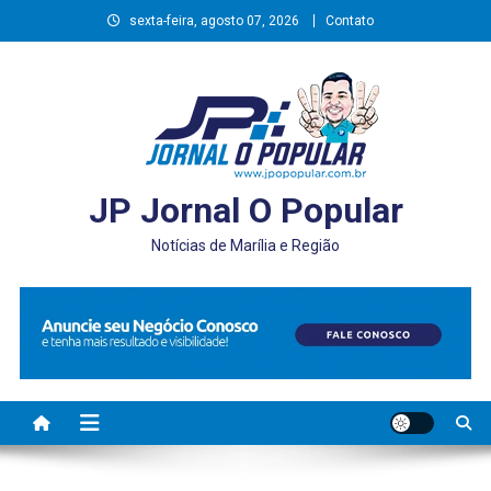
Skip
sexta-feira, agosto 07, 2026
Contato
to
content
JP Jornal O Popular
Notícias de Marília e Região