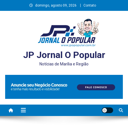
Skip
domingo, agosto 09, 2026
Contato
to
content
JP Jornal O Popular
Notícias de Marília e Região