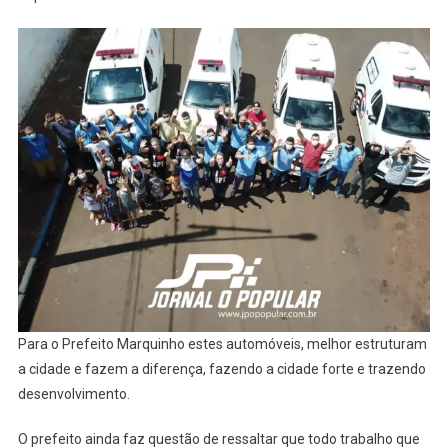
MOSTR
FROTA
ADQUI
PELA
PREFEI
E
ANUNC
REAJU
SALAR
Para o Prefeito Marquinho estes automóveis, melhor estruturam
a cidade e fazem a diferença, fazendo a cidade forte e trazendo
desenvolvimento.
O prefeito ainda faz questão de ressaltar que todo trabalho que