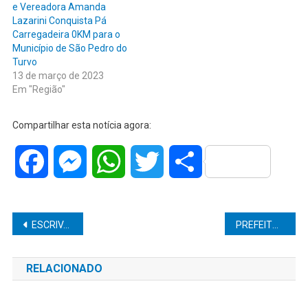
e Vereadora Amanda
Lazarini Conquista Pá
Carregadeira 0KM para o
Município de São Pedro do
Turvo
13 de março de 2023
Em "Região"
Compartilhar esta notícia agora:
Facebook
Messenger
WhatsApp
Twitter
Share
Navegação
ESCRIVÃO DA POLÍCIA CIVIL É PRESO SUSPEITO DE DESVIAR MATERIAIS DE APREENSÃO E PORTE ILEGAL DE ARMA EM MARÍLIA
PREFEITO JOEL RODRIGUES DE CANITAR INICIA O ANO COM MUITO TRABALHO
de
RELACIONADO
Post